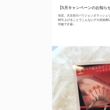
【5月キャンペーンのお知らせ
当店、大注目のパリジェンヌラッシュリフト😍 下向きまつ毛で影になっていた部分がパリジェンヌラ
80℃上げることでこんなにデカ目効果UPしました✨✨ パリジェンヌ後、自まつ毛で少
可能です😆...