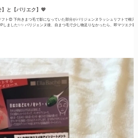
】と【パリエク】💖
ッシュリフトで根元を
し物足りなかったら、即マツエク装着