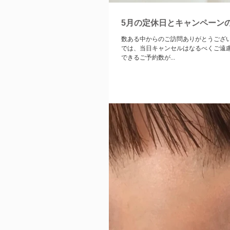
5月の定休日とキャンペーン
数ある中からのご訪問ありがとうございます🙏🏻🌸 5月は1.4.7日ががお休みとなります😌 
では、当日キャンセルはなるべくご遠慮いただいております】 ✔️当店はスタ
できるご予約数が...