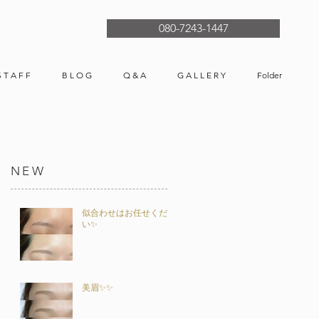
080-7243-1447
S T A F F
B L O G
Q & A
G A L L E R Y
Folder
NEW
似合わせはお任せくださ
い✨
美眉✨✨