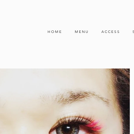
H O M E
M E N U
A C C E S S