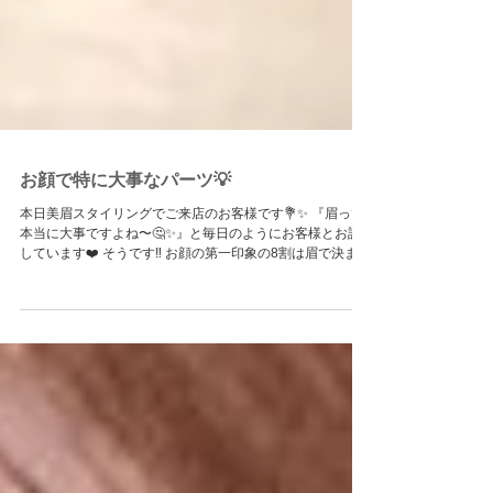
お顔で特に大事なパーツ💡
本日美眉スタイリングでご来店のお客様です💐✨ 『眉って
本当に大事ですよね〜🤔✨』と毎日のようにお客様とお話
しています❤️ そうです‼️ お顔の第一印象の8割は眉で決まる
といわれているぐらい！すごく大事なパーツです❗️☝️💡 ...