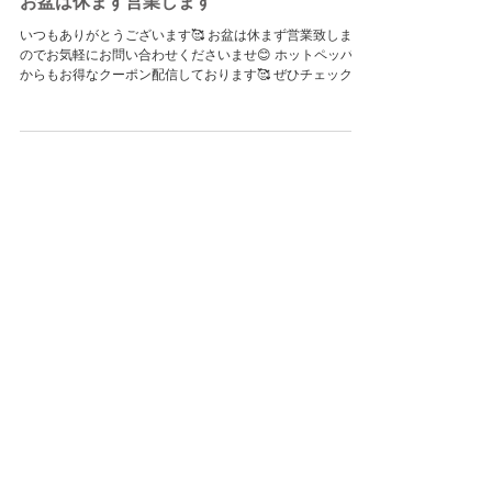
お盆は休まず営業します
いつもありがとうございます🥰 お盆は休まず営業致します
のでお気軽にお問い合わせくださいませ😊 ホットペッパー
からもお得なクーポン配信しております🥰 ぜひチェックし
てみてください😌✨