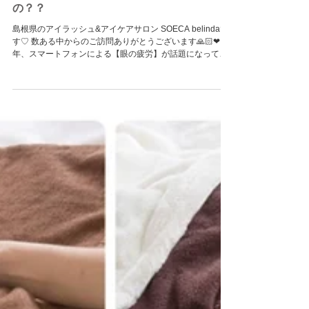
まつ毛エクステでまぶたにかかる負担はある
の？？
島根県のアイラッシュ&アイケアサロン SOECA belindaで
す♡ 数ある中からのご訪問ありがとうございます🙏🏻❤ 近
年、スマートフォンによる【眼の疲労】が話題になってい
ますね📞💦 ブルーライトの影響、使用時間や凝視、我慢が
小さく距離がある近いことや動...