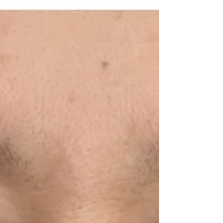
エイジングエクステ＋アイケアコース❤本日
夕方空き出ました！
本日、3/8（水）ご予約に空きが出ました！ 当日のご予約は
お電話でお問い合わせください。 TEL:0852-61-8333 -------
-------------------------- 本日のお客様は50代の方で初めてのエ
クステを付けに来てくださいました！ ...