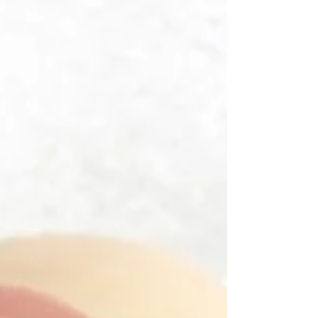
疲れ目をシャキッと目元美人に❤
当店大人気のアイケア美眼✨✨ ▫️スタンダードコース ▫️プレ
ミアムコース の2種類ございます🌷 疲れ目がスッキリ‼️ 目
元美人に…❤️ ①クレンジング ②ピーリングジェルを使用し
お肌の角質を除去 ③お肌の再生美容液をたっぷり浸透 ④頭
皮マッサージでリフトアップ...