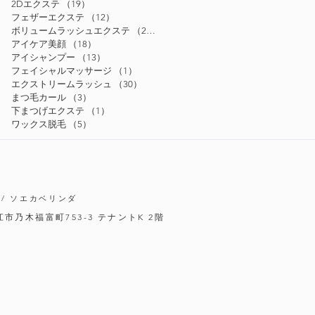
2Dエクステ
（19）
19件の記事
フェザーエクステ
（12）
12件の記事
ボリュームラッシュエクステ
（24）
24件の記事
アイケア美顔
（18）
18件の記事
アイシャンプー
（13）
13件の記事
フェイシャルマッサージ
（1）
1件の記事
エクストリームラッシュ
（30）
30件の記事
まつ毛カール
（3）
3件の記事
下まつげエクステ
（1）
1件の記事
ワックス脱毛
（5）
5件の記事
/ ソエカベリンダ
松江市乃木福富町753-3
テナントK 2階