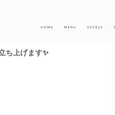
H O M E
M E N U
A C C E S S
立ち上げます✨