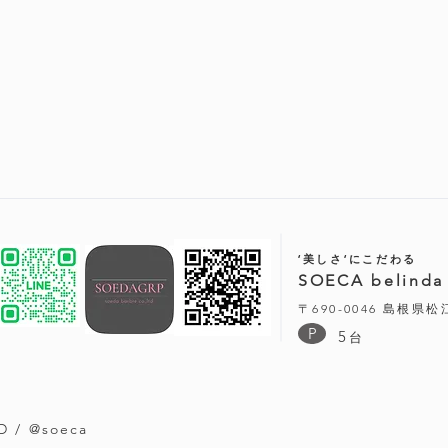
‘美しさ‘にこだわる
SOECA belinda
〒690-0046 島根県
P
5
台
D / @soeca