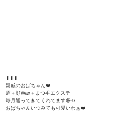
⬆︎⬆︎⬆︎
親戚のおばちゃん❤️ 
眉＋顔Wax＋まつ毛エクステ
毎月通ってきてくれてます😆🔆
おばちゃんいつみても可愛いわぁ❤️