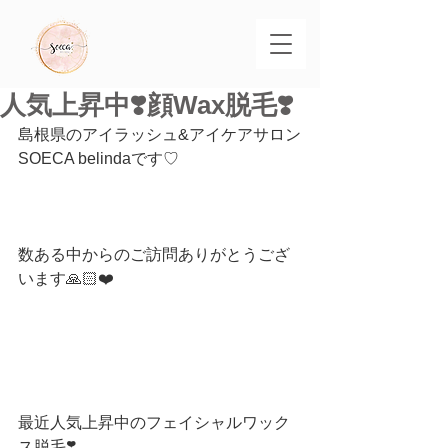
人気上昇中❣️顔Wax脱毛❣️
島根県のアイラッシュ&アイケアサロン
SOECA belindaです♡
数ある中からのご訪問ありがとうござ
います🙏🏻❤️
最近人気上昇中のフェイシャルワック
ス脱毛❣️