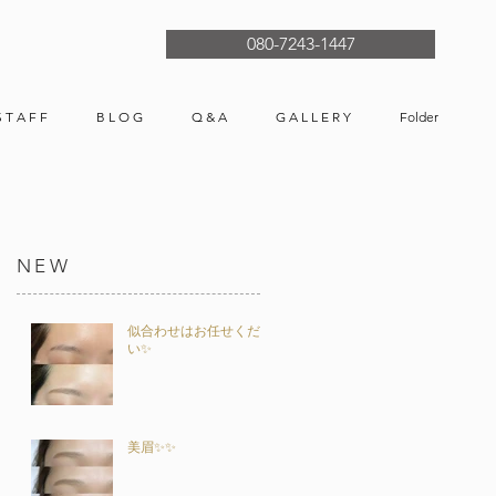
080-7243-1447
S T A F F
B L O G
Q & A
G A L L E R Y
Folder
NEW
似合わせはお任せくださ
い✨
美眉✨✨