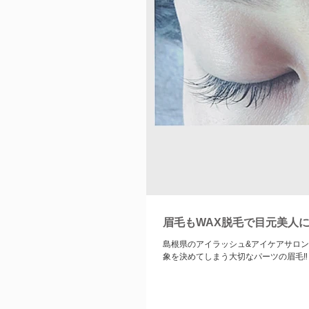
眉毛もWAX脱毛で目元美人に
島根県のアイラッシュ&アイケアサロン SOECA belindaです❣️ 数ある中か