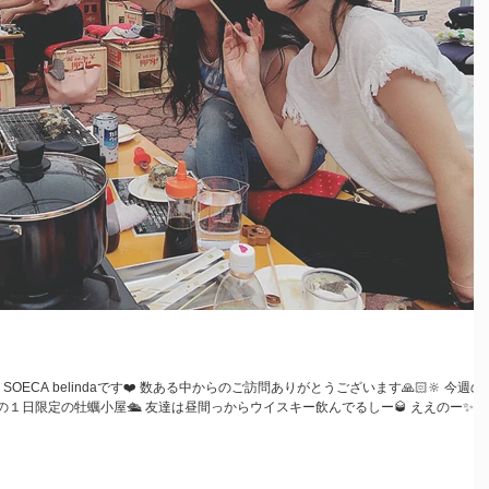
ECA belindaです❤️ 数ある中からのご訪問ありがとうございます🙏🏻🔆 今週の
の１日限定の牡蠣小屋🛳 友達は昼間っからウイスキー飲んでるしー🥃 ええのー✨...