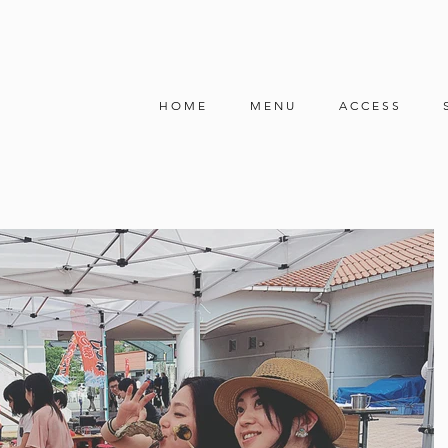
H O M E
M E N U
A C C E S S