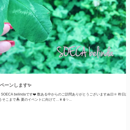
ンペーンします✨
ECA belindaです❤️ 数ある中からのご訪問ありがとうございます🙏🏻🔆 昨日は
こまで🏝 夏のイベントに向けて…🎇🏮✨...