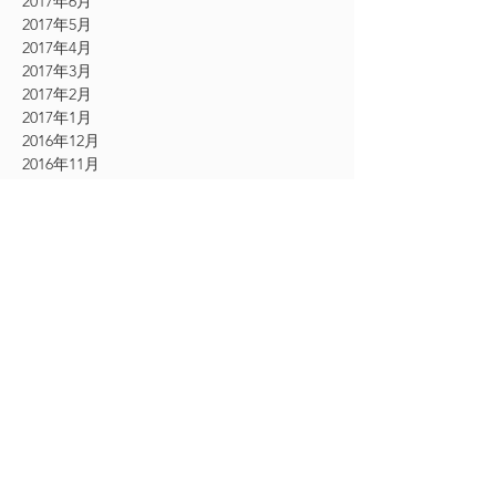
2017年6月
2017年5月
2017年4月
2017年3月
2017年2月
2017年1月
2016年12月
2016年11月
CATEGORY
お知らせ
（61）
61件の記事
その他
（54）
54件の記事
シングルエクステ
（9）
9件の記事
2Dエクステ
（19）
19件の記事
フェザーエクステ
（12）
12件の記事
ボリュームラッシュエクステ
（24）
24件の記事
アイケア美顔
（18）
18件の記事
アイシャンプー
（13）
13件の記事
フェイシャルマッサージ
（1）
1件の記事
エクストリームラッシュ
（30）
30件の記事
まつ毛カール
（3）
3件の記事
下まつげエクステ
（1）
1件の記事