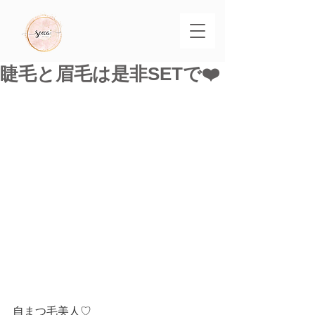
睫毛と眉毛は是非SETで❤️
自まつ毛美人♡