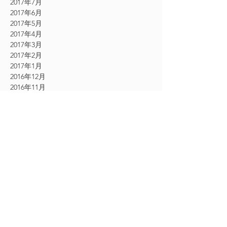
2017年7月
2017年6月
2017年5月
2017年4月
2017年3月
2017年2月
2017年1月
2016年12月
2016年11月
CATEGORY
お知らせ
（61）
61件の記事
その他
（54）
54件の記事
シングルエクステ
（9）
9件の記事
2Dエクステ
（19）
19件の記事
フェザーエクステ
（12）
12件の記事
ボリュームラッシュエクステ
（24）
24件の記事
アイケア美顔
（18）
18件の記事
アイシャンプー
（13）
13件の記事
フェイシャルマッサージ
（1）
1件の記事
エクストリームラッシュ
（30）
30件の記事
まつ毛カール
（3）
3件の記事