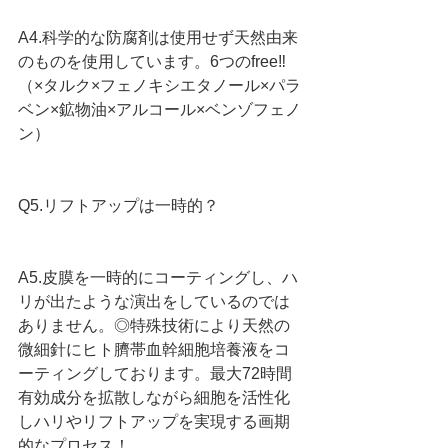
A4.科学的な防腐剤は使用せず天然由来
のものを使用しています。6つのfree‼︎
（×タルク×フェノキシエタノール×パラ
ベン×鉱物油×アルコール×ベンゾフェノ
ン）
Q5.リフトアップは一時的？
A5.皮膜を一時的にコーティングし、ハ
リが出たような演出をしているのでは
ありません。◎特殊技術により天然の
微細針にヒト臍帯血幹細胞培養液をコ
ーティングしております。最大72時間
有効成分を拡散しながら細胞を活性化
しハリやリフトアップを実現する画期
的なプロセス！