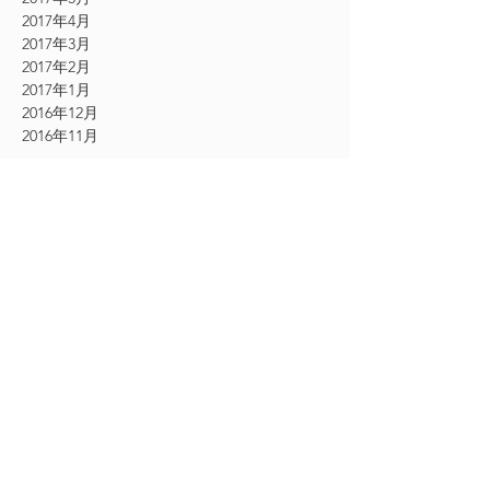
2017年4月
2017年3月
2017年2月
2017年1月
2016年12月
2016年11月
CATEGORY
お知らせ
（61）
61件の記事
その他
（54）
54件の記事
シングルエクステ
（9）
9件の記事
2Dエクステ
（19）
19件の記事
フェザーエクステ
（12）
12件の記事
ボリュームラッシュエクステ
（24）
24件の記事
アイケア美顔
（18）
18件の記事
アイシャンプー
（13）
13件の記事
フェイシャルマッサージ
（1）
1件の記事
エクストリームラッシュ
（30）
30件の記事
まつ毛カール
（3）
3件の記事
下まつげエクステ
（1）
1件の記事
ワックス脱毛
（5）
5件の記事