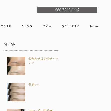
080-7243-1447
S T A F F
B L O G
Q & A
G A L L E R Y
Folder
NEW
似合わせはお任せくださ
い✨
美眉✨✨
自まつ毛で育毛❤️