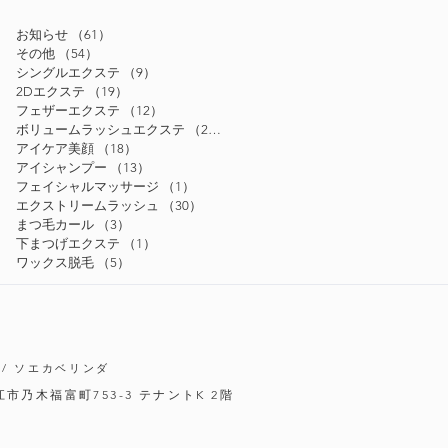
お知らせ
（61）
61件の記事
その他
（54）
54件の記事
シングルエクステ
（9）
9件の記事
2Dエクステ
（19）
19件の記事
フェザーエクステ
（12）
12件の記事
ボリュームラッシュエクステ
（24）
24件の記事
アイケア美顔
（18）
18件の記事
アイシャンプー
（13）
13件の記事
フェイシャルマッサージ
（1）
1件の記事
エクストリームラッシュ
（30）
30件の記事
まつ毛カール
（3）
3件の記事
下まつげエクステ
（1）
1件の記事
ワックス脱毛
（5）
5件の記事
/ ソエカベリンダ
松江市乃木福富町753-3
テナントK 2階