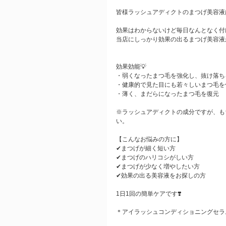
皆様ラッシュアディクトのまつげ美容液
効果はわからないけど毎日なんとなく付け
当店にしっかり効果の出るまつげ美容液
効果効能💡
・弱くなったまつ毛を強化し、抜け落ち
・健康的で見た目にも若々しいまつ毛を
・薄く、まだらになったまつ毛を復元
※ラッシュアディクトの成分ですが、も
い。
【こんなお悩みの方に】
✔︎まつげが細く短い方
✔︎まつげのハリコシがしい方
✔︎まつげが少なく増やしたい方
✔︎効果の出る美容液をお探しの方
1日1回の簡単ケアです❣️
＊アイラッシュコンディショニングセラム