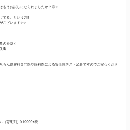
はもうお試しになられましたか？😌✨
てる、という方‼️
がございます✨✨
るのを防ぐ
促進
ちろん皮膚科専門医や眼科医による安全性テスト済みですのでご安心くださ
（育毛剤）¥10000+税