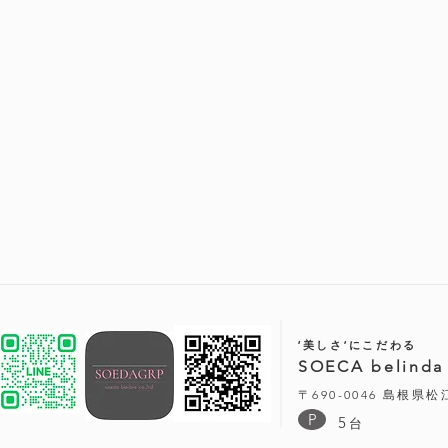
‘美しさ‘にこだわる
SOECA belinda
〒690-0046 島根県
P
5
台