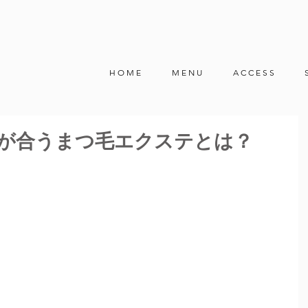
H O M E
M E N U
A C C E S S
が合うまつ毛エクステとは？