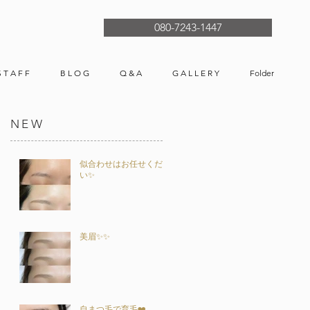
080-7243-1447
S T A F F
B L O G
Q & A
G A L L E R Y
Folder
NEW
似合わせはお任せくださ
い✨
美眉✨✨
自まつ毛で育毛❤️