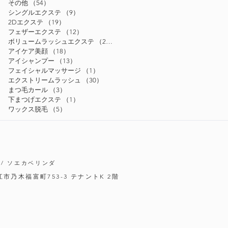
その他
（54）
54件の記事
シングルエクステ
（9）
9件の記事
2Dエクステ
（19）
19件の記事
フェザーエクステ
（12）
12件の記事
ボリュームラッシュエクステ
（24）
24件の記事
アイケア美顔
（18）
18件の記事
アイシャンプー
（13）
13件の記事
フェイシャルマッサージ
（1）
1件の記事
エクストリームラッシュ
（30）
30件の記事
まつ毛カール
（3）
3件の記事
下まつげエクステ
（1）
1件の記事
ワックス脱毛
（5）
5件の記事
/ ソエカベリンダ
松江市乃木福富町753-3
テナントK 2階