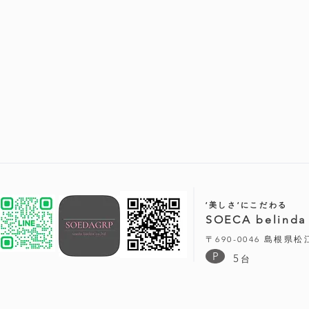
‘美しさ‘にこだわる
SOECA belinda
〒690-0046 島根県
P
5
台