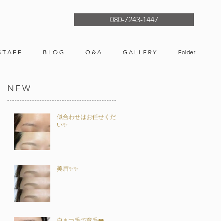
080-7243-1447
S T A F F
B L O G
Q & A
G A L L E R Y
Folder
NEW
似合わせはお任せくださ
い✨
美眉✨✨
自まつ毛で育毛❤️