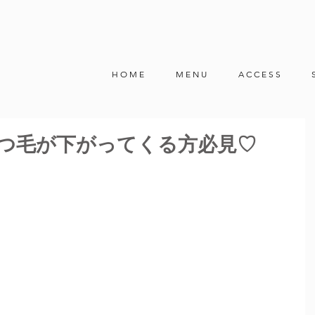
H O M E
M E N U
A C C E S S
つ毛が下がってくる方必見♡