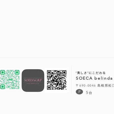
‘美しさ‘にこだわる
SOECA belinda
〒690-0046 島根県
P
5
台