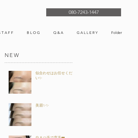
080-7243-1447
S T A F F
B L O G
Q & A
G A L L E R Y
Folder
NEW
似合わせはお任せくださ
い✨
美眉✨✨
自まつ毛で育毛❤️