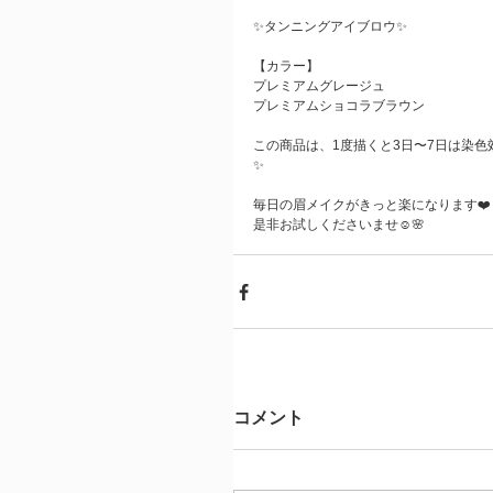
✨タンニングアイブロウ✨
【カラー】
プレミアムグレージュ
プレミアムショコラブラウン
この商品は、1度描くと3日〜7日は染
✨
毎日の眉メイクがきっと楽になります❤️
是非お試しくださいませ☺️🌸 
コメント