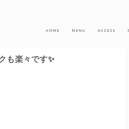
H O M E
M E N U
A C C E S S
クも楽々です✨