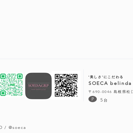
‘美しさ‘にこだわる
SOECA belinda
〒690-0046 島根県
P
5
台
D / @soeca