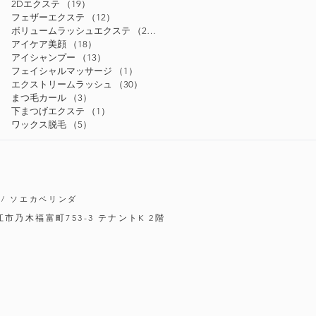
2Dエクステ
（19）
19件の記事
フェザーエクステ
（12）
12件の記事
ボリュームラッシュエクステ
（24）
24件の記事
アイケア美顔
（18）
18件の記事
アイシャンプー
（13）
13件の記事
フェイシャルマッサージ
（1）
1件の記事
エクストリームラッシュ
（30）
30件の記事
まつ毛カール
（3）
3件の記事
下まつげエクステ
（1）
1件の記事
ワックス脱毛
（5）
5件の記事
/ ソエカベリンダ
松江市乃木福富町753-3
テナントK 2階