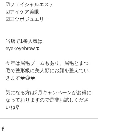
☑︎フェイシャルエステ
☑︎アイケア美眼
☑︎耳ツボジュエリー
当店で1番人気は
eye×eyebrow ❣️
今年は眉毛ブームもあり、眉毛とまつ
毛で整形級に美人顔にお顔を整えてい
きます❤️😍❤️
気になる方は3月キャンペーンがお得に
なっておりますので是非お試しくださ
いね💐 