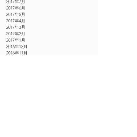
2017年7月
2017年6月
2017年5月
2017年4月
2017年3月
2017年2月
2017年1月
2016年12月
2016年11月
CATEGORY
お知らせ
（61）
61件の記事
その他
（54）
54件の記事
シングルエクステ
（9）
9件の記事
2Dエクステ
（19）
19件の記事
フェザーエクステ
（12）
12件の記事
ボリュームラッシュエクステ
（24）
24件の記事
アイケア美顔
（18）
18件の記事
アイシャンプー
（13）
13件の記事
フェイシャルマッサージ
（1）
1件の記事
エクストリームラッシュ
（30）
30件の記事
まつ毛カール
（3）
3件の記事