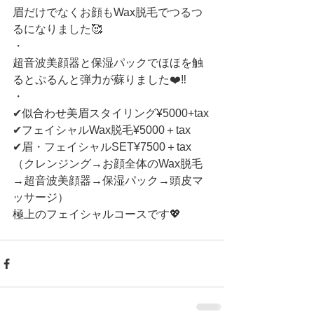
眉だけでなくお顔もWax脱毛でつるつ
るになりました🥰
・
超音波美顔器と保湿パックでほほを触
るとぷるんと弾力が蘇りました❤️‼️
・
✔︎似合わせ美眉スタイリング¥5000+tax
✔︎フェイシャルWax脱毛¥5000＋tax
✔︎眉・フェイシャルSET¥7500＋tax
（クレンジング→お顔全体のWax脱毛
→超音波美顔器→保湿パック→頭皮マ
ッサージ）
極上のフェイシャルコースです💖 