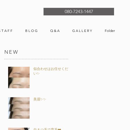
080-7243-1447
S T A F F
B L O G
Q & A
G A L L E R Y
Folder
NEW
似合わせはお任せくださ
い✨
美眉✨✨
自まつ毛で育毛❤️