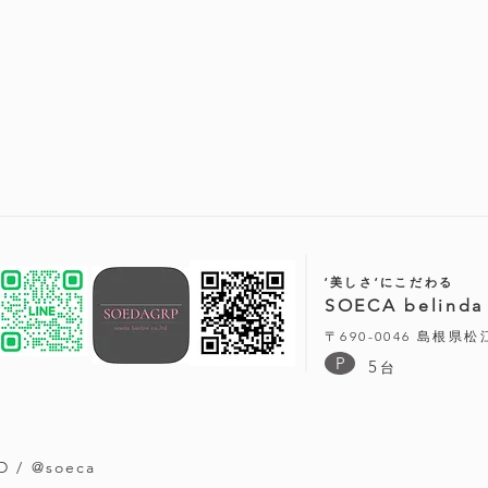
‘美しさ‘にこだわる
SOECA belinda
〒690-0046 島根県
P
5
台
D / @soeca