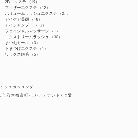
2Dエクステ
（19）
19件の記事
フェザーエクステ
（12）
12件の記事
ボリュームラッシュエクステ
（24）
24件の記事
アイケア美顔
（18）
18件の記事
アイシャンプー
（13）
13件の記事
フェイシャルマッサージ
（1）
1件の記事
エクストリームラッシュ
（30）
30件の記事
まつ毛カール
（3）
3件の記事
下まつげエクステ
（1）
1件の記事
ワックス脱毛
（5）
5件の記事
/ ソエカベリンダ
松江市乃木福富町753-3
テナントK 2階