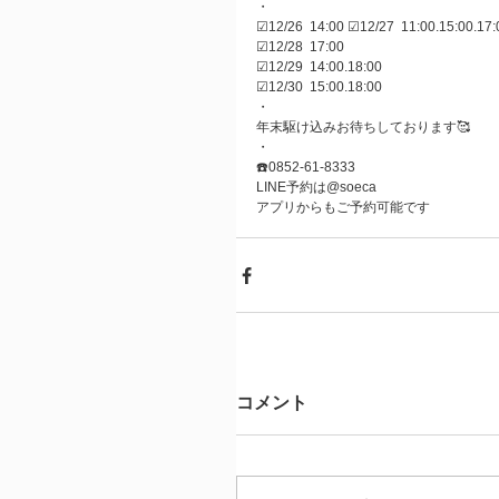
・
☑︎12/26  14:00 ☑︎12/27  11:00.15:00.17:
☑︎12/28  17:00
☑︎12/29  14:00.18:00
☑︎12/30  15:00.18:00
・
年末駆け込みお待ちしております🥰
・
☎️0852-61-8333
LINE予約は@soeca
アプリからもご予約可能です 
コメント