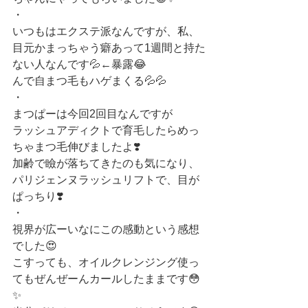
・
いつもはエクステ派なんですが、私、
目元かまっちゃう癖あって1週間と持た
ない人なんです💦←暴露😂
んで自まつ毛もハゲまくる💦💦
・
まつぱーは今回2回目なんですが
ラッシュアディクトで育毛したらめっ
ちゃまつ毛伸びましたよ❣️
加齢で瞼が落ちてきたのも気になり、
パリジェンヌラッシュリフトで、目が
ぱっちり❣️
・
視界が広ーいなにこの感動という感想
でした😍
こすっても、オイルクレンジング使っ
てもぜんぜーんカールしたままです😳
✨