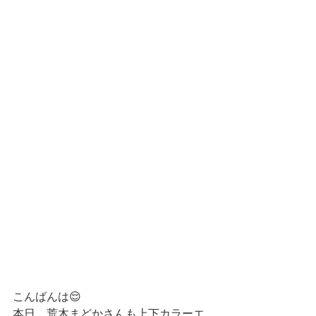
こんばんは😌
本日、荒木まどかさんも上下カラーエ