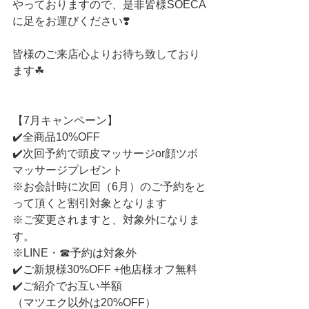
やっておりますので、是非皆様SOECA
に足をお運びください❣️
皆様のご来店心よりお待ち致しており
ます☘
【7月キャンペーン】
✔️全商品10%OFF
✔️次回予約で頭皮マッサージor顔ツボ
マッサージプレゼント
※お会計時に次回（6月）のご予約をと
って頂くと割引対象となります
※ご変更されますと、対象外になりま
す。
※LINE・☎︎予約は対象外
✔️ご新規様30%OFF +他店様オフ無料
✔️ご紹介でお互い半額
（マツエク以外は20%OFF）