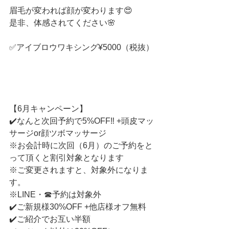
眉毛が変われば顔が変わります😍
是非、体感されてください🌸
✅アイブロウワキシング¥5000（税抜）
【6月キャンペーン】
✔️なんと次回予約で5%OFF‼️ +頭皮マッ
サージor顔ツボマッサージ
※お会計時に次回（6月）のご予約をと
って頂くと割引対象となります
※ご変更されますと、対象外になりま
す。
※LINE・☎︎予約は対象外
✔️ご新規様30%OFF +他店様オフ無料
✔️ご紹介でお互い半額