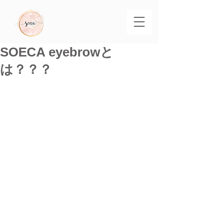
SOECA eyebrowと
は？？？