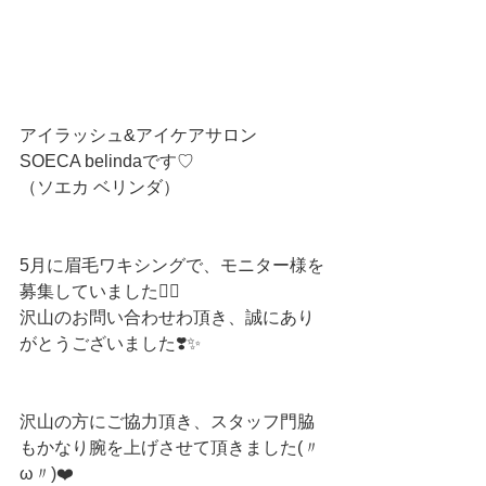
アイラッシュ&アイケアサロン
SOECA belindaです♡
（ソエカ ベリンダ）
5月に眉毛ワキシングで、モニター様を
募集していました🙇‍♀️
沢山のお問い合わせわ頂き、誠にあり
がとうございました❣️✨
沢山の方にご協力頂き、スタッフ門脇
もかなり腕を上げさせて頂きました(〃
ω〃)❤️