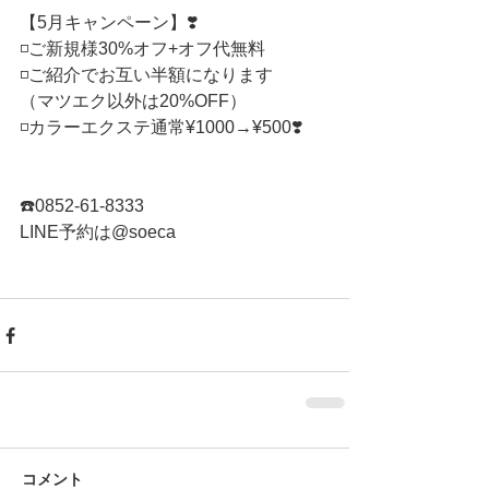
【5月キャンペーン】❣️
◽️ご新規様30%オフ+オフ代無料
◽️ご紹介でお互い半額になります
（マツエク以外は20%OFF）
◽️カラーエクステ通常¥1000→¥500❣️
☎️0852-61-8333
LINE予約は@soeca 
コメント