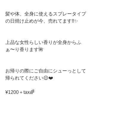
髪や体、全身に使えるスプレータイプ
の日焼け止めが今、売れてます‼️✨
上品な女性らしい香りが全身からふ
ぁ〜り香ります🌺
お帰りの際にご自由にシューっとして
帰られてください😌❤️
¥1200＋tax🌈