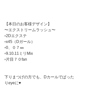
【本日のお客様デザイン】
〜エクストリームラッシュ〜
▫️2Dエクステ
▫️x45（Dガール）
▫️0、０７㎜
▫️9.10.11ミリMix
▫️片目７０fan
下りまつげの方でも、Dカールでぱった
りeyeに♥️