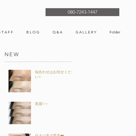
080-7243-1447
S T A F F
B L O G
Q & A
G A L L E R Y
Folder
NEW
似合わせはお任せくださ
い✨
美眉✨✨
自まつ毛で育毛❤️