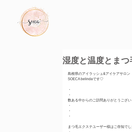
湿度と温度とまつ
島根県のアイラッシュ&アイケアサロン
SOECA belindaです♡
・
・
数ある中からのご訪問ありがとうございま
・
・
・
まつ毛エクステユーザー様はご存知でし