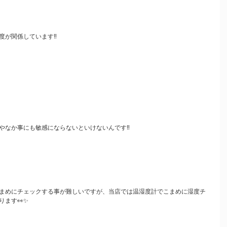
が関係しています‼️
やなか事にも敏感にならないといけないんです‼️
まめにチェックする事が難しいですが、当店では温湿度計でこまめに湿度チ
ます👀✨