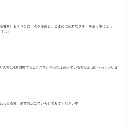
接着材）も１０分に一滴を使用し、こまめに新鮮なグルーを使う事によっ
すよ‼️
どの方は4週間後でもエクステが半分以上残っている方が沢山いらっしゃいま
思われる方、是非当店にていらしてみてください💐