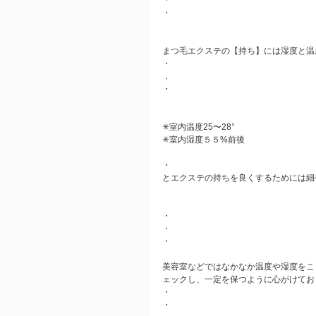
・
・
まつ毛エクステの【持ち】には湿度と温度
・
，
・
✳︎室内温度25〜28°
✳︎室内湿度５５%前後
・
とエクステの持ちを良くするためには細
・
・
・
美容室などではなかなか温度や湿度をこ
ェックし、一定を保つように心がけており
・
・