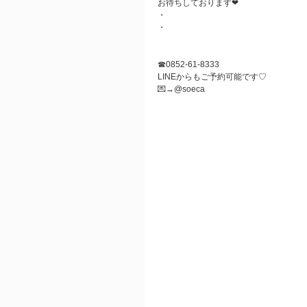
お待ちしております❤
・
・
☎︎0852-61-8333
LINEからもご予約可能です♡
💌→@soeca