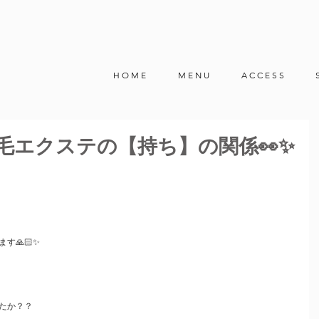
H O M E
M E N U
A C C E S S
毛エクステの【持ち】の関係👀✨
す🙏🏻✨
たか？？