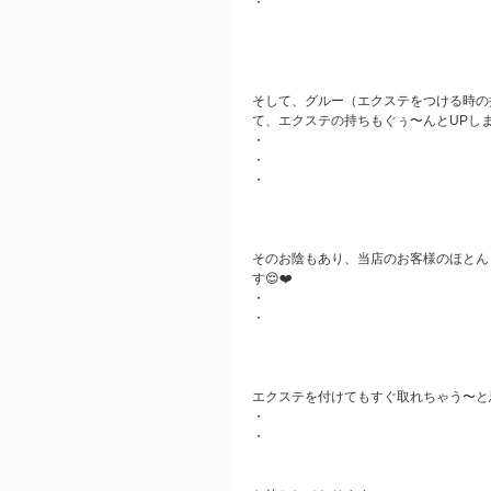
・
そして、グルー（エクステをつける時の
て、エクステの持ちもぐぅ〜んとUPしま
・
・
・
そのお陰もあり、当店のお客様のほとん
す😌❤️
・
・
エクステを付けてもすぐ取れちゃう〜と
・
・