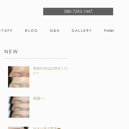
080-7243-1447
S T A F F
B L O G
Q & A
G A L L E R Y
Folder
NEW
似合わせはお任せくださ
い✨
美眉✨✨
自まつ毛で育毛❤️