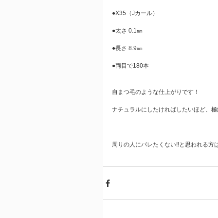
●X35（Jカール）
●太さ 0.1㎜
●長さ 8.9㎜
●両目で180本
自まつ毛のような仕上がりです！
ナチュラルにしたければしたいほど、極
周りの人にバレたくない‼️と思われる方