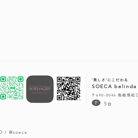
‘美しさ‘にこだわる
SOECA belinda
〒690-0046 島根県
P
5
台
D / @soeca