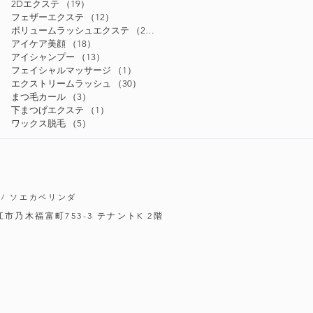
2Dエクステ
（19）
19件の記事
フェザーエクステ
（12）
12件の記事
ボリュームラッシュエクステ
（24）
24件の記事
アイケア美顔
（18）
18件の記事
アイシャンプー
（13）
13件の記事
フェイシャルマッサージ
（1）
1件の記事
エクストリームラッシュ
（30）
30件の記事
まつ毛カール
（3）
3件の記事
下まつげエクステ
（1）
1件の記事
ワックス脱毛
（5）
5件の記事
/ ソエカベリンダ
松江市乃木福富町753-3
テナントK 2階