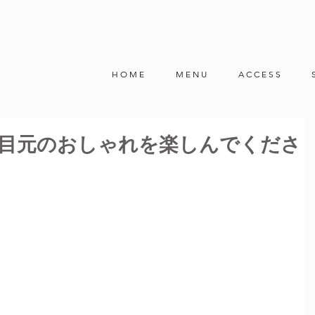
H O M E
M E N U
A C C E S S
目元のおしゃれを楽しんでくださ